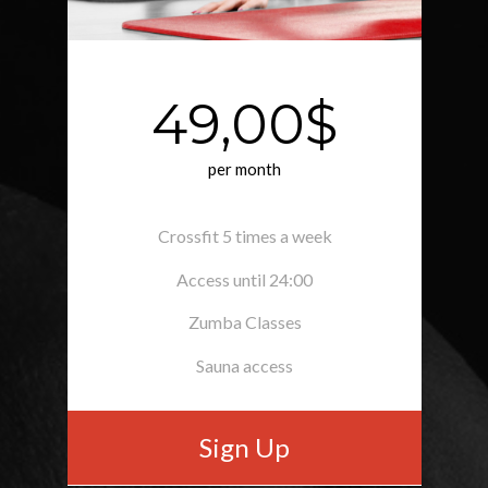
49,00$
per month
Crossfit 5 times a week
Access until 24:00
Zumba Classes
Sauna access
Sign Up