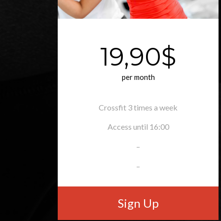
19,90$
per month
Crossfit 3 times a week
Access until 16:00
–
–
Sign Up