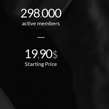
298
000
.
active members
19
90
,
$
Starting Price