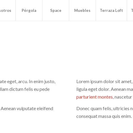
sotros
Pérgola
Space
Muebles
Terraza Loft
ate eget, arcu. In enim justo,
Lorem ipsum dolor sit amet
ullam dictum felis eu pede
ligula eget dolor. Aenean m
parturient montes
, nascetur
 Aenean vulputate eleifend
Donec quam felis, ultricies n
consequat massa quis enim.