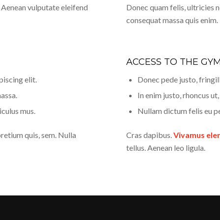
 Aenean vulputate eleifend
Donec quam felis, ultricies n
consequat massa quis enim.
ACCESS TO THE GY
iscing elit.
Donec pede justo, fringill
assa.
In enim justo, rhoncus ut,
diculus mus.
Nullam dictum felis eu pe
pretium quis, sem. Nulla
Cras dapibus.
Vivamus el
tellus. Aenean leo ligula.